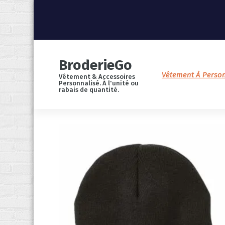
S
k
i
p
t
o
c
o
BroderieGo
n
t
Vêtement À Person
Vêtement & Accessoires
e
Personnalisé. À l'unité ou
n
rabais de quantité.
t