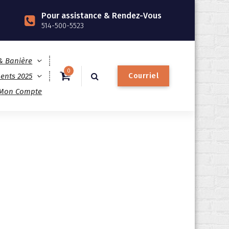
Pour assistance & Rendez-Vous
514-500-5523
 & Banière
0
C
o
u
r
r
i
e
l
ents 2025
Mon Compte