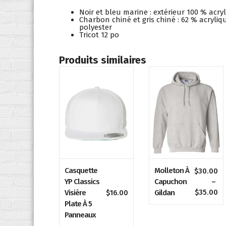
Noir et bleu marine : extérieur 100 % acr
Charbon chiné et gris chiné : 62 % acryli
polyester
Tricot 12 po
Produits similaires
Casquette
Molleton À
$
30.00
YP Classics
Capuchon
–
Pl
$
35.00
Visière
Gildan
$
16.00
de
Plate À 5
pri
Panneaux
$3