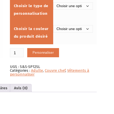
Choisir le type de
personnalisation
Choisir la couleur
du produit désiré
quantité
Personnaliser
de
Tuque
de
12"
UGS :
S&S-SP12SL
doublés
Catégories :
Adulte
,
Couvre chef
,
Vêtements à
de
personnaliser
Sherpa
Sportsman
ires
Avis (0)