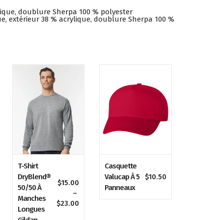
ylique, doublure Sherpa 100 % polyester
que, extérieur 38 % acrylique, doublure Sherpa 100 %
T-Shirt
Casquette
DryBlend®
Valucap À 5
$
10.50
$
15.00
age
50/50 À
Panneaux
–
Manches
Plage
$
23.00
x :
Longues
de
0.00