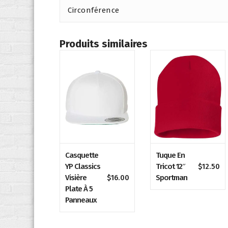
Circonférence
Produits similaires
Casquette
Tuque En
YP Classics
Tricot 12″
$
12.50
Visière
Sportman
$
16.00
Plate À 5
Panneaux