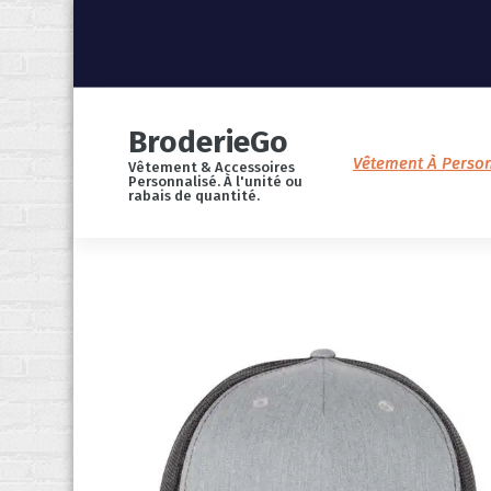
S
k
i
p
t
o
c
o
BroderieGo
n
t
Vêtement À Person
Vêtement & Accessoires
e
Personnalisé. À l'unité ou
n
rabais de quantité.
t