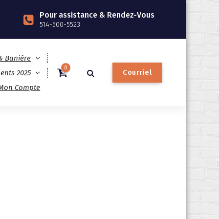
Pour assistance & Rendez-Vous
514-500-5523
 & Banière
0
C
o
u
r
r
i
e
l
ents 2025
Mon Compte