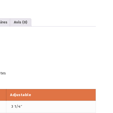
ires
Avis (0)
ntes
Adjustable
3 1/4″