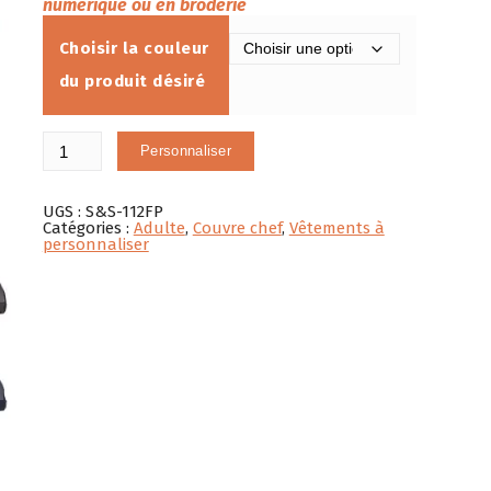
numérique ou en broderie
Choisir la couleur
du produit désiré
quantité
Personnaliser
de
Casquette
Richardson
Trucker
UGS :
S&S-112FP
à
Catégories :
Adulte
,
Couvre chef
,
Vêtements à
5
personnaliser
panneaux