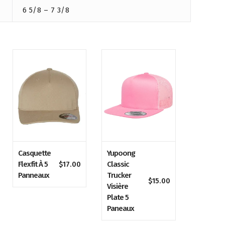
6 5/8 – 7 3/8
Casquette
Yupoong
Flexfit À 5
Classic
$
17.00
Panneaux
Trucker
$
15.00
Visière
Plate 5
Paneaux