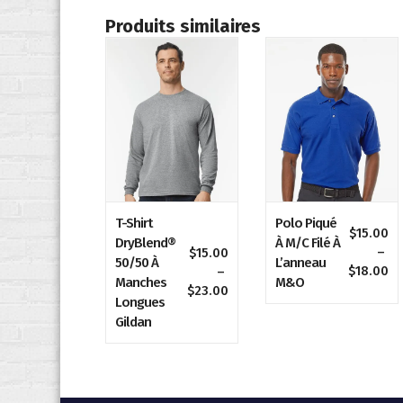
Produits similaires
T-Shirt
Polo Piqué
$
15.00
DryBlend®
À M/C Filé À
–
$
15.00
50/50 À
L’anneau
Pl
$
18.00
–
Manches
M&O
de
Plage
$
23.00
Longues
pri
de
Gildan
$1
prix :
à
$15.00
$1
à
$23.00