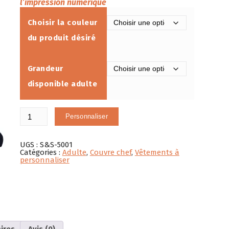
l’impression numérique
Choisir la couleur
du produit désiré
Grandeur
disponible adulte
quantité
Personnaliser
de
Casquette
Flexfit
en
UGS :
S&S-5001
sergé
Catégories :
Adulte
,
Couvre chef
,
Vêtements à
«
personnaliser
v-
flex
»
à
6
panneaux
ires
Avis (0)