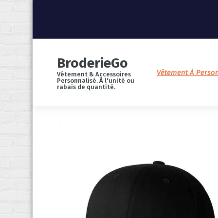
S
k
i
p
t
o
c
o
BroderieGo
n
t
Vêtement À Person
Vêtement & Accessoires
e
Personnalisé. À l'unité ou
n
rabais de quantité.
t