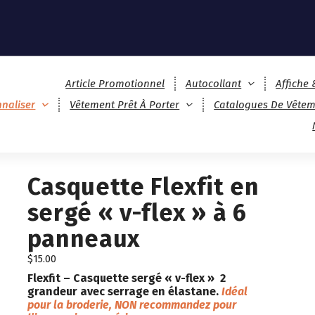
Article Promotionnel
Autocollant
Affiche
naliser
Vêtement Prêt À Porter
Catalogues De Vêtem
Casquette Flexfit en
sergé « v-flex » à 6
panneaux
$
15.00
Flexfit
– Casquette sergé « v-flex » 2
grandeur avec serrage en élastane.
Idéal
pour la broderie, NON recommandez pour