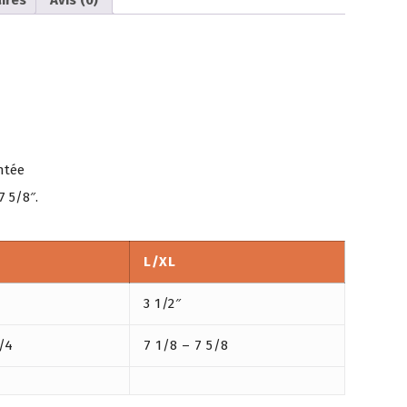
ntée
7 5/8″.
L/XL
3 1/2″
1/4
7 1/8 – 7 5/8