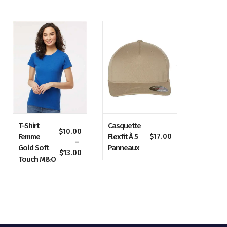
T-Shirt
Casquette
$
10.00
Femme
Flexfit À 5
$
17.00
–
Gold Soft
Panneaux
age
Plage
$
13.00
Touch M&O
de
x :
prix :
5.00
$10.00
à
8.00
$13.00