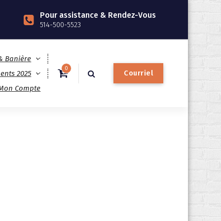
Pour assistance & Rendez-Vous
514-500-5523
 & Banière
0
C
o
u
r
r
i
e
l
ents 2025
Mon Compte