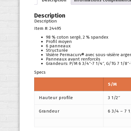
Description
Description
Item #: 24495
98 % coton sergé, 2 % spandex
Profil moyen
6 panneaux
Structurée
Visière Permacurv® avec sous-visière arge
Panneaux avant renforcés
Grandeurs: P/M 6 3/4″-7 1/4″, G/TG 7 1/8″-
Specs
S/M
Hauteur profile
3 1/2″
Grandeur
6 3/4 – 7 